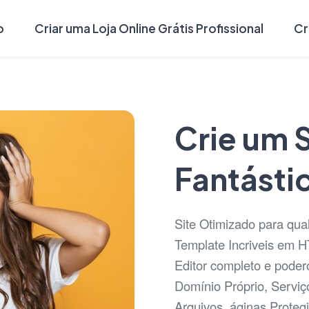
o
Criar uma Loja Online Grátis Profissional
Cr
Crie um S
Fantásti
Site Otimizado para qua
Template Incriveis em 
Editor completo e podero
Domínio Próprio, Serviç
Arquivos, áginas Proteg